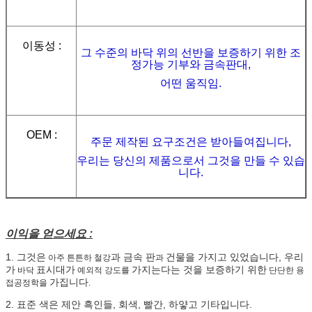
이동성 :
그 수준의 바닥 위의
선반을 보증하기 위한 조
정가능 기부와 금속판대,
어떤 움직임.
OEM :
주문 제작된 요구조건은 받아들여집니다,
우리는 당신의 제품으로서 그것을 만들 수 있습
니다.
이익을 얻으세요 :
1. 그것은
과 금속 판
건물을
가지고 있었습니다, 우리
아주 튼튼하 철강
과
가
표시대가
가지는다는 것을 보증하기 위한
바닥
예외적 강도를
단단한 용
가집니다
접공정학을
.
2. 표준 색은 제안 흑인들, 회색, 빨간, 하얗고 기타입니다.