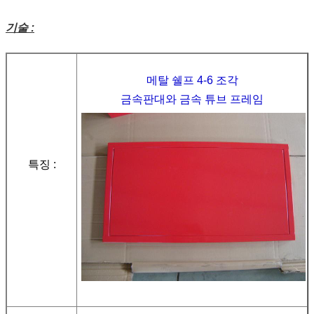
기술 :
메탈 쉘프 4-6 조각
금속판대와 금속 튜브 프레임
특징 :