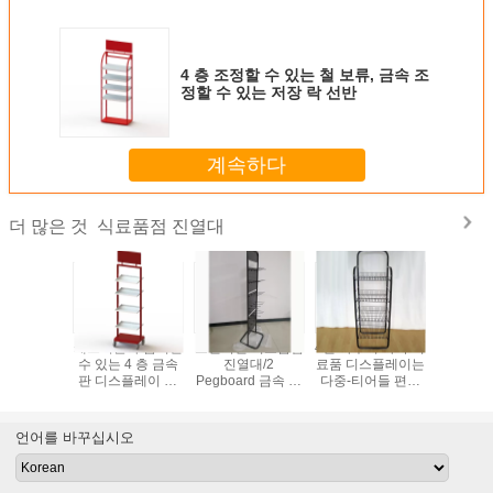
4 층 조정할 수 있는 철 보류, 금속 조
정할 수 있는 저장 락 선반
계속하다
식료품점 진열대
더 많은 것
캐스터들과 움직일
보편적인 식료품점
4선 바구니 바닥 식
마그넷과 
수 있는 4 층 금속
진열대/2
료품 디스플레이는
한 위치 
판 디스플레이 걸
Pegboard 금속 진
다중-티어들 편의
관 풍선기
이
열대
점 디스플레이 걸
금속 
이를 세웁니다
언어를 바꾸십시오