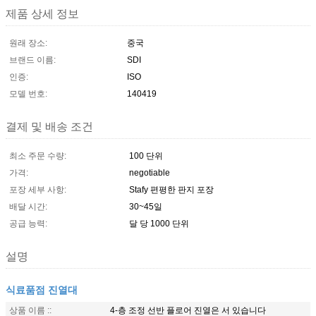
제품 상세 정보
원래 장소:
중국
브랜드 이름:
SDI
인증:
ISO
모델 번호:
140419
결제 및 배송 조건
최소 주문 수량:
100 단위
가격:
negotiable
포장 세부 사항:
Stafy 편평한 판지 포장
배달 시간:
30~45일
공급 능력:
달 당 1000 단위
설명
식료품점 진열대
상품 이름 ::
4-층 조정 선반 플로어 진열은 서 있습니다