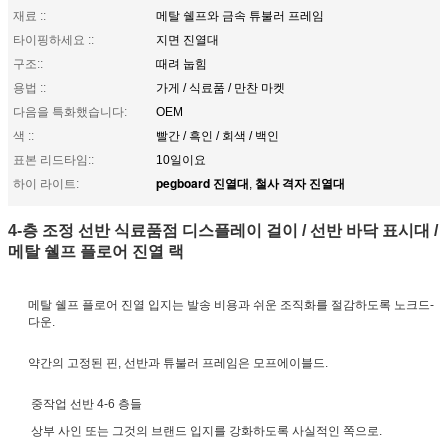
재료 ::
메탈 쉘프와 금속 튜불러 프레임
타이핑하세요 ::
지면 진열대
구조::
때려 눕힘
용법 ::
가게 / 식료품 / 만찬 마켓
다음을 특화했습니다:
OEM
색 ::
빨간 / 흑인 / 회색 / 백인
표본 리드타임::
10일이요
pegboard 진열대
철사 격자 진열대
하이 라이트:
,
4-층 조정 선반 식료품점 디스플레이 걸이 / 선반 바닥 표시대 /
메탈 쉘프 플로어 진열 랙
메탈 쉘프 플로어 진열 입지는 발송 비용과 쉬운 조직화를 절감하도록 노크드-
다운.
약간의 고정된 핀, 선반과 튜불러 프레임은 모프에이블드.
중작업 선반 4-6 층들
상부 사인 또는 그것의 브랜드 입지를 강화하도록 사실적인 쪽으로.