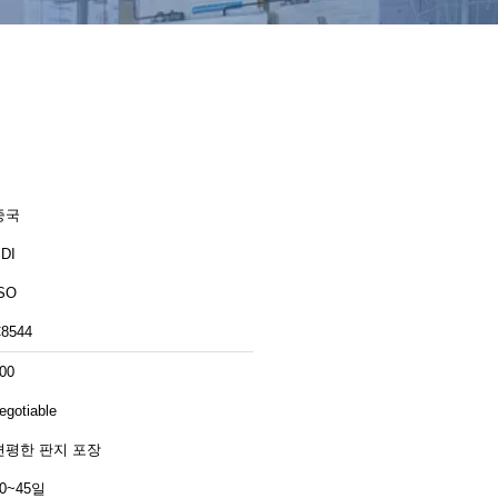
중국
DI
SO
8544
00
egotiable
편평한 판지 포장
30~45일