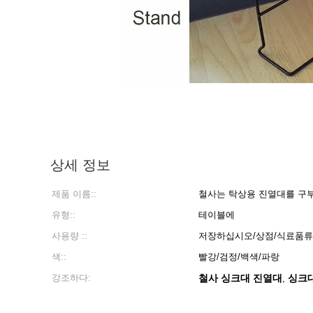
상세 정보
제품 이름::
철사는 탁상용 진열대를 구
유형::
테이블에
사용량 ::
저장하십시오/상점/식료품류
색::
빨강/검정/백색/파랑
강조하다:
철사 싱크대 진열대
싱크대
,