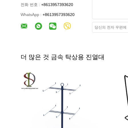
전화 번호 :
+8613957393620
WhatsApp :
+8613957393620
더 많은 것 금속 탁상용 진열대