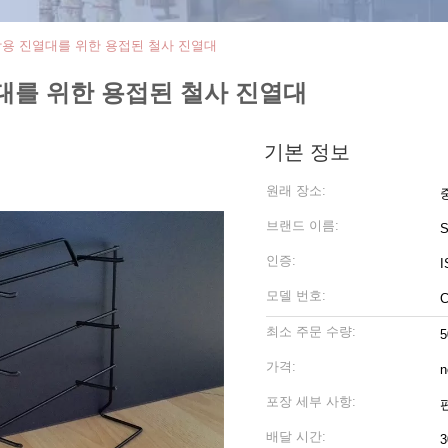
상용 진열대를 위한 용접된 철사 진열대
열대를 위한 용접된 철사 진열대
기본 정보
원래 장소:
브랜드 이름:
S
인증:
I
모델 번호:
C
최소 주문 수량:
5
가격:
n
포장 세부 사항:
배달 시간: