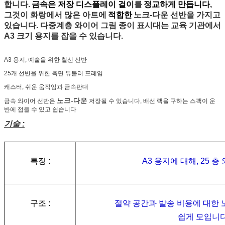
합니다.
금속은 저장 디스플레이 걸이
를
정교하게 만듭니다
,
그것이 화랑에서 많은 아트에
적합한
노크-다운 선반을 가지고
있습니다. 다중계층 와이어 그림 종이 표시대는 교육 기관에서
A3 크기 용지를 잡을 수 있습니다.
A3 용지, 예술을 위한 철선 선반
25개 선반을 위한 측면 튜불러 프레임
캐스터, 쉬운 움직임과 금속판대
노크-다운
금속 와이어 선반은
저장될 수 있습니다, 배선 랙을 구하는 스팩이 운
반에 접을 수 있고 쉽습니다
기술 :
특징 :
A3 용지에 대해, 25 
구조 :
절약 공간과 발송 비용
에 대한 
쉽게 모입니