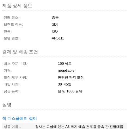
제품 상세 정보
원래 장소:
중국
브랜드 이름:
SDI
인증:
ISO
모델 번호:
AR5111
결제 및 배송 조건
최소 주문 수량:
100 세트
가격:
negotiable
포장 세부 사항:
편평한 판지 포장
배달 시간:
30~45일
공급 능력:
달 당 1000 단위
설명
책 디스플레이 걸이
상품 이름 ::
철사는 교실에 있는 A3 크기 예술 건조용 금속 관 진열대를