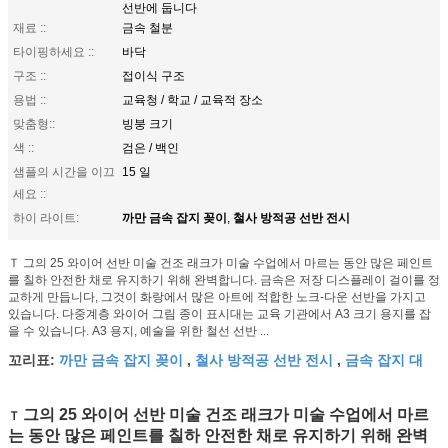
선반에 둡니다
재료 ::
금속 철분
타이핑하세요 ::
바닥
구조 ::
접이식 구조
용법 ::
교육청 / 학교 / 교육적 장소
맞춤형::
빙붕 크기
색 ::
검은 / 백인
샘플의 시간을 이끄
15 일
세요 ::
까만 금속 잡지 꽂이
철사 방적공 선반 전시
하이 라이트:
,
Ｔ 그의 25 와이어 선반 미술 건조 래크가 미술 수업에서 마르는 동안 많은 페인트
를 칠하 안전한 채로 유지하기 위해 완벽합니다. 금속은 저장 디스플레이 걸이를 정
교하게 만듭니다, 그것이 화랑에서 많은 아트에 적합한 노크-다운 선반을 가지고
있습니다. 다중계층 와이어 그림 종이 표시대는 교육 기관에서 A3 크기 용지를 잡
을 수 있습니다. A3 용지, 예술을 위한 철선 선반 ...
까만 금속 잡지 꽂이
철사 방적공 선반 전시
금속 잡지 대
꼬리표:
,
,
그의 25 와이어 선반 미술 건조 래크가 미술 수업에서 마르
Ｔ
는 동안 많은 페인트를 칠하 안전한 채로 유지하기 위해 완벽