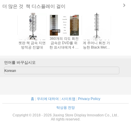
책 디스플레이 걸이
더 많은 것
 선반 신문
40의 VDs 철사 포
360개의 각도 회전
유선 기반 방적기
20 포켓 
KD 건설
켓판 책 금속 지면
금속은 DVD를 위
계 주머니 회전 가
어 매거진
방적공 진열대
한 표시대에게 4 면
능한 Black Metal
레이 플로
스퀘어 형상을 예
책 표시대
드
약합니다
언어를 바꾸십시오
Korean
홈
|
우리에 대하여
|
사이트맵
|
Privacy Policy
탁상용 전망
Copyright © 2018 - 2026 Jiaxing Store Display Innovation Co., Ltd..
All rights reserved.