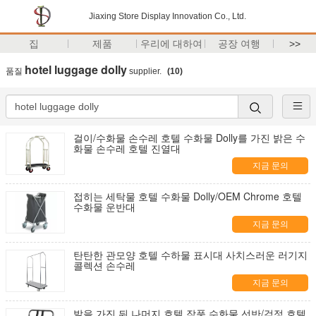
Jiaxing Store Display Innovation Co., Ltd.
집
제품
우리에 대하여
공장 여행
>>
hotel luggage dolly
품질
supplier.
(10)
걸이/수화물 손수레 호텔 수화물 Dolly를 가진 밝은 수
화물 손수레 호텔 진열대
지금 문의
접히는 세탁물 호텔 수화물 Dolly/OEM Chrome 호텔
수화물 운반대
지금 문의
탄탄한 관모양 호텔 수하물 표시대 사치스러운 러기지
콜렉션 손수레
지금 문의
발을 가진 뒤 나머지 호텔 작풍 수화물 선반/검정 호텔