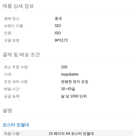
제품 상세 정보
원래 장소:
중국
브랜드 이름:
SDI
인증:
ISO
모델 번호:
9PS172
결제 및 배송 조건
최소 주문 수량:
200
가격:
negotiable
포장 세부 사항:
편평한 판지 포장
배달 시간:
30~45일
공급 능력:
달 당 1000 단위
설명
포스터 진열대
제품 이름::
10 페이지 A4 포스터 진열대