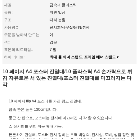
재질 ::
금속과 플라스틱
유형::
지면 입상
구조 ::
때려 눕힘
사용량 ::
전시회/사무실/은행/뷔페
주문을 받아서 만드는::
예
색::
검은
표본의 리드타임::
7 일
최대 롤 배너 스탠드
프레임 배너 스탠드 x
하이 라이트:
,
10 페이지 A4 포스터 진열대/10 플라스틱 A4 손가락으로 튀
김 자유로운 서 있는 진열대/포스터 진열대를 미끄러지는 다
각
10 페이지 filp A4 포스터를 가진 광고 진열대.
금속 관은 높은 130cm입니다.
둥근 산 판으로, 포스터는 전시에 미끄러진 다 각 할 수 있습니다
쇼 전시회를 위한 쉬운 휴대 가능.
튼튼하게 건설해, 포스터 전시 장비는 무역 박람회, 전시실, 로비, 상점 정면 및