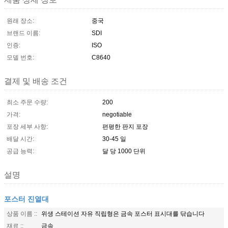
원래 장소:
중국
브랜드 이름:
SDI
인증:
ISO
모델 번호:
C8640
결제 및 배송 조건
최소 주문 수량:
200
가격:
negotiable
포장 세부 사항:
편평한 판지 포장
배달 시간:
30-45 일
공급 능력:
달 당 1000 단위
설명
포스터 진열대
상품 이름 ::
위생 스테이션 자유 직립형은 금속 포스터 표시대를 닦습니다
재료 ::
금속